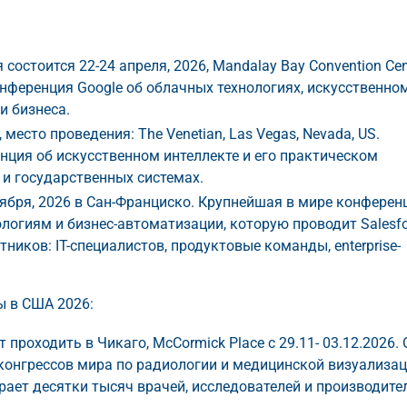
я состоится 22-24 апреля, 2026, Mandalay Bay Convention Cen
нференция Google об облачных технологиях, искусственно
и бизнеса.
6, место проведения: The Venetian, Las Vegas, Nevada, US.
ия об искусственном интеллекте и его практическом
 и государственных системах.
нтября, 2026 в Сан-Франциско. Крупнейшая в мире конферен
огиям и бизнес-автоматизации, которую проводит Salesfo
ников: IT-специалистов, продуктовые команды, enterprise-
ы в США 2026:
ет проходить в Чикаго, McCormick Place с 29.11- 03.12.2026.
конгрессов мира по радиологии и медицинской визуализац
рает десятки тысяч врачей, исследователей и производите