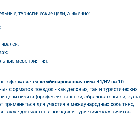
ельные, туристические цели, а именно:
;
тивалей;
ах;
ельные мероприятия;
ины оформляется
комбинированная виза B1/B2 на 10
ых форматов поездок - как деловых, так и туристических.
ой цели визита (профессиональной, образовательной, куль
жет применяться для участия в международных событиях,
 а также для частных поездок и туристических визитов.
: