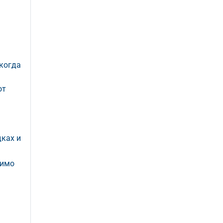
 когда
от
дках и
димо