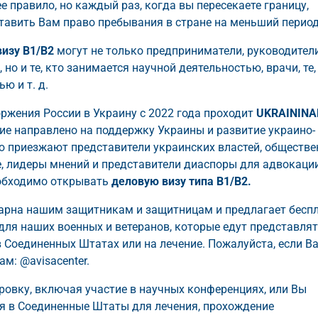
е правило, но каждый раз, когда вы пересекаете границу,
авить Вам право пребывания в стране на меньший период
визу
B1/B2
могут не только предприниматели, руководители
но и те, кто занимается научной деятельностью, врачи, те,
ю и т. д.
ржения России в Украину с 2022 года проходит
UKRAININA
ие направлено на поддержку Украины и развитие украино-
ю приезжают представители украинских властей, обществ
е, лидеры мнений и представители диаспоры для адвокаци
еобходимо открывать
деловую визу типа B1/B2.
дарна нашим защитникам и защитницам и предлагает бесп
для наших военных и ветеранов, которые едут представля
 Соединенных Штатах или на лечение. Пожалуйста, если В
м: @avisacenter.
ровку, включая участие в научных конференциях, или Вы
 в Соединенные Штаты для лечения, прохождение