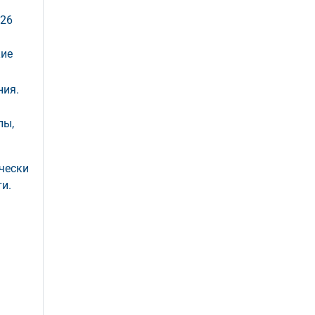
026
кие
ния.
пы,
чески
ти.