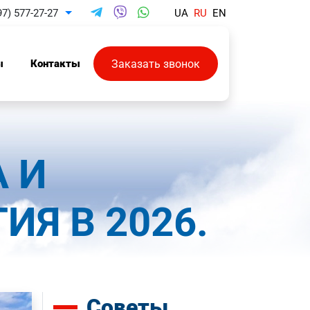
97) 577-27-27
UA
RU
EN
Toggle Dropdown
Заказать звонок
ы
Контакты
А И
Я В 2026.
Советы