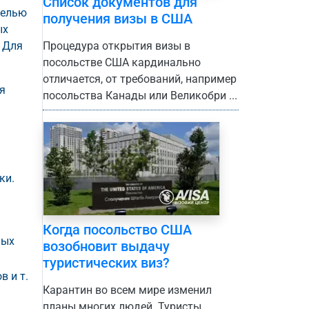
Список документов для
целью
получения визы в США
ых
 Для
Процедура открытия визы в
посольстве США кардинально
отличается, от требований, например
я
посольства Канады или Великобри ...
ки.
Когда посольство США
ных
возобновит выдачу
туристических виз?
в и т.
Карантин во всем мире изменил
планы многих людей. Туристы