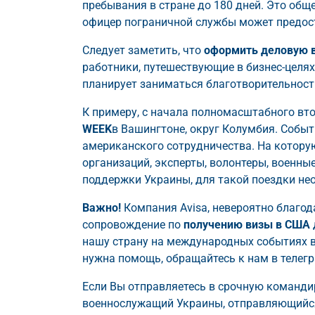
пребывания в стране до 180 дней. Это обще
офицер пограничной службы может предост
Следует заметить, что
оформить деловую 
работники, путешествующие в бизнес-целях, 
планирует заниматься благотворительность
К примеру, с начала полномасштабного вто
WEEK
в Вашингтоне, округ Колумбия. Событ
американского сотрудничества. На котору
организаций, эксперты, волонтеры, военны
поддержки Украины, для такой поездки н
Важно!
Компания Avisa, невероятно благо
сопровождение по
получению визы в США
нашу страну на международных событиях в
нужна помощь, обращайтесь к нам в телегра
Если Вы отправляетесь в срочную команди
военнослужащий Украины, отправляющийся