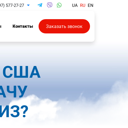
97) 577-27-27
UA
RU
EN
Toggle Dropdown
Заказать звонок
ы
Контакты
 США
АЧУ
ИЗ?