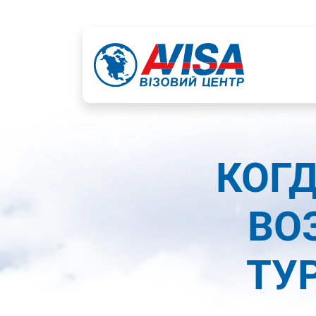
КОГ
ВО
ТУ