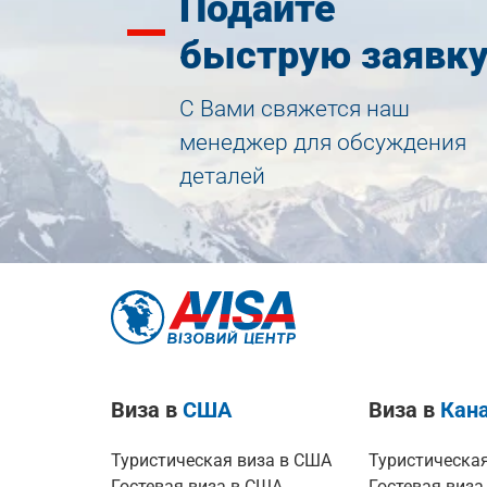
Подайте
быструю заявк
С Вами свяжется наш
менеджер для обсуждения
деталей
Виза в
США
Виза в
Кан
Туристическая виза в США
Туристическая
Гостевая виза в США
Гостевая виза