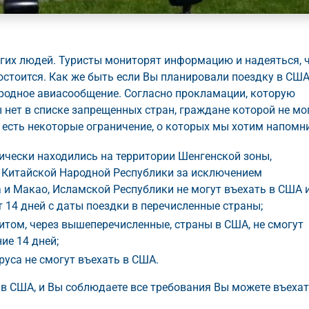
гих людей. Туристы мониторят информацию и надеяться, 
состоится. Как же быть если Вы планировали поездку в США
родное авиасообщение. Согласно прокламации, которую
нет в списке запрещенных стран, граждане которой не мо
 есть некоторые ограничение, о которых мы хотим напомн
ически находились на территории Шенгенской зоны,
, Китайской Народной Республики за исключением
 и Макао, Исламской Республики не могут въехать в США 
т 14 дней с даты поездки в перечисленные страны;
зитом, через вышеперечисленные, страны в США, не смогут
ие 14 дней;
уса не смогут въехать в США.
а в США, и Вы соблюдаете все требования Вы можете въехат