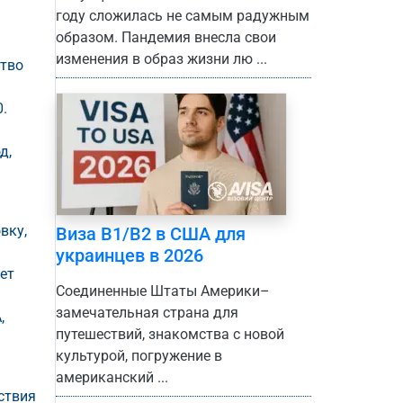
году сложилась не самым радужным
образом. Пандемия внесла свои
изменения в образ жизни лю ...
ство
.
д,
вку,
Виза B1/B2 в США для
украинцев в 2026
ет
Соединенные Штаты Америки–
замечательная страна для
,
путешествий, знакомства с новой
культурой, погружение в
американский ...
ствия