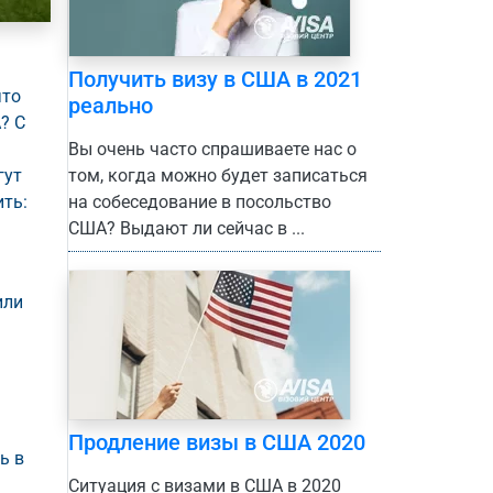
Получить визу в США в 2021
что
реально
? С
Вы очень часто спрашиваете нас о
гут
том, когда можно будет записаться
ить:
на собеседование в посольство
США? Выдают ли сейчас в ...
или
Продление визы в США 2020
ь в
Ситуация с визами в США в 2020