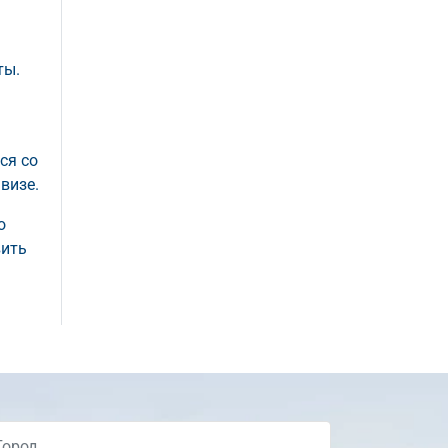
ты.
ся со
визе.
о
вить