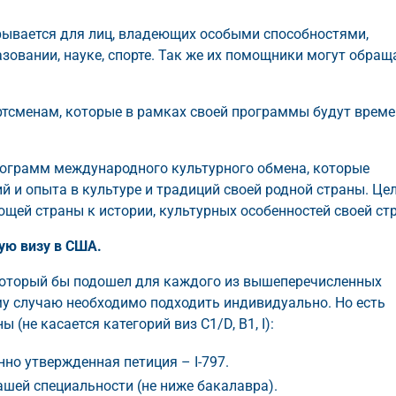
рывается для лиц, владеющих особыми способностями,
азовании, науке, спорте. Так же их помощники могут обращ
ртсменам, которые в рамках своей программы будут врем
рограмм международного культурного обмена, которые
 и опыта в культуре и традиций своей родной страны. Це
щей страны к истории, культурных особенностей своей ст
ую визу в США.
который бы подошел для каждого из вышеперечисленных
му случаю необходимо подходить индивидуально. Но есть
(не касается категорий виз C1/D, B1, I):
нно утвержденная петиция – I-797.
шей специальности (не ниже бакалавра).