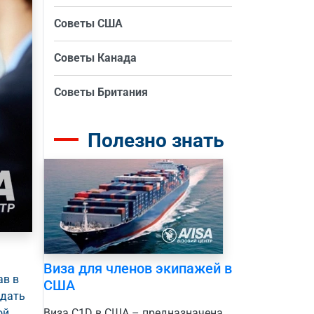
Советы США
Советы Канада
Советы Британия
Полезно знать
Виза для членов экипажей в
ав в
США
здать
ой
Виза С1D в США – предназначена