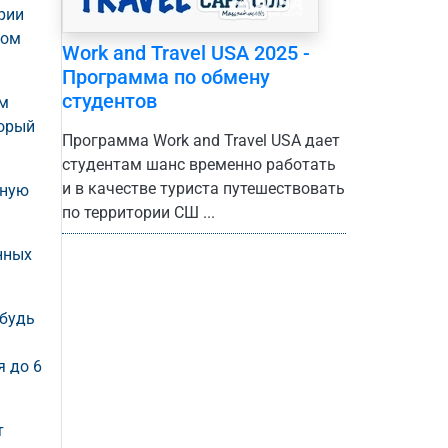
рии
том
Work and Travel USA 2025 -
Программа по обмену
студентов
ым
торый
Программа Work and Travel USA дает
студентам шанс временно работать
и в качестве туриста путешествовать
зную
по территории СШ ...
нных
ибудь
я до 6
т