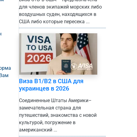
для членов экипажей морских либо
воздушных суден, находящихся в
США либо которые пересека ...
н
а
форма
 Вам
Виза B1/B2 в США для
украинцев в 2026
Соединенные Штаты Америки–
замечательная страна для
путешествий, знакомства с новой
культурой, погружение в
американский ...