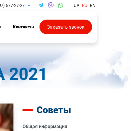
97) 577-27-27
UA
RU
EN
Toggle Dropdown
Заказать звонок
ы
Контакты
 2021
Советы
Общая информация