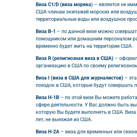
Виза C1/D (виза моряка
) – является не им
США членам экипажей морских или воздуш
территориальные воды или воздушное прост
Виза B-1
– по данной визе можно совершат
помощником или домашним персоналом раб
временно будет жить на территории США.
Виза R (религиозная виза в США)
– оформля
организацию в США по своему религиозно
Виза I (виза в США для журналистов)
– эта
поездок в США, которые будут совершать 
Виза H-1B
– по этой визе Вы можете работ
сфере деятельности. У Вас должно быть вы
которую Вы будете выполнять в США. Виза 
лет, не выезжая из США.
Виза H-2А
– виза для временных или сезон