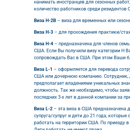
нанимать иностранцев для сезонных работ, 
количество работников среди резидентов 
Виза H-2В
– виза для временных или сезон
Виза H-3
– для прохождения практики/ста
Виза H-4
– предназначена для членов семьи
США. Если Вы получили визу категории H Ва
сопровождать Вас в США. При этом Ваши б
Виза L-1
– оформляется для перевода сотр
США или дочернюю компанию. Сотрудник, 
предполагает владениями уникальных знан
должность. Так же необходимо, чтобы заяв
последних 3-х лет в данной компании за п
Виза L-2
– эта виза в США предназначена дл
супруга/супруг и дети до 21 года, которые
работать на территории США. По приезду в 
Дети работать не имеют права.