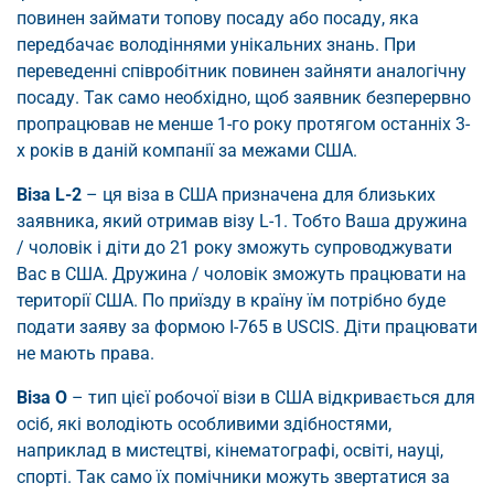
повинен займати топову посаду або посаду, яка
передбачає володіннями унікальних знань. При
переведенні співробітник повинен зайняти аналогічну
посаду. Так само необхідно, щоб заявник безперервно
пропрацював не менше 1-го року протягом останніх 3-
х років в даній компанії за межами США.
Віза L-2
– ця віза в США призначена для близьких
заявника, який отримав візу L-1. Тобто Ваша дружина
/ чоловік і діти до 21 року зможуть супроводжувати
Вас в США. Дружина / чоловік зможуть працювати на
території США. По приїзду в країну їм потрібно буде
подати заяву за формою I-765 в USCIS. Діти працювати
не мають права.
Віза О
– тип цієї робочої візи в США відкривається для
осіб, які володіють особливими здібностями,
наприклад в мистецтві, кінематографі, освіті, науці,
спорті. Так само їх помічники можуть звертатися за