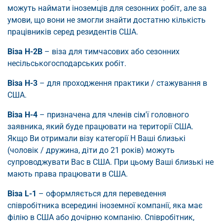
можуть наймати іноземців для сезонних робіт, але за
умови, що вони не змогли знайти достатню кількість
працівників серед резидентів США.
Віза H-2В
– віза для тимчасових або сезонних
несільськогосподарських робіт.
Віза H-3
– для проходження практики / стажування в
США.
Віза H-4
– призначена для членів сім'ї головного
заявника, який буде працювати на території США.
Якщо Ви отримали візу категорії H Ваші близькі
(чоловік / дружина, діти до 21 років) можуть
супроводжувати Вас в США. При цьому Ваші близькі не
мають права працювати в США.
Віза L-1
– оформляється для переведення
співробітника всередині іноземної компанії, яка має
філію в США або дочірню компанію. Співробітник,