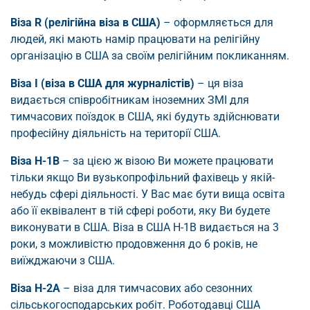
Віза R (релігійна віза в США)
– оформляється для
людей, які мають намір працювати на релігійну
організацію в США за своїм релігійним покликанням.
Віза I (віза в США для журналістів)
– ця віза
видається співробітникам іноземних ЗМІ для
тимчасових поїздок в США, які будуть здійснювати
професійну діяльність на території США.
Віза H-1B
– за цією ж візою Ви можете працювати
тільки якщо Ви вузькопрофільний фахівець у якій-
небудь сфері діяльності. У Вас має бути вища освіта
або її еквівалент в тій сфері роботи, яку Ви будете
виконувати в США. Віза в США H-1B видається на 3
роки, з можливістю продовження до 6 років, не
виїжджаючи з США.
Віза H-2A
– віза для тимчасових або сезонних
сільськогосподарських робіт. Роботодавці США