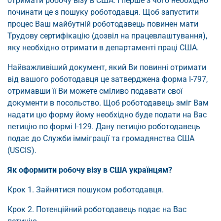
отримати робочу візу в США. І перше з чого необхідно
починати це з пошуку роботодавця. Щоб запустити
процес Ваш майбутній роботодавець повинен мати
Трудову сертифікацію (дозвіл на працевлаштування),
яку необхідно отримати в департаменті праці США.
Найважливіший документ, який Ви повинні отримати
від вашого роботодавця це затверджена форма I-797,
отримавши її Ви можете сміливо подавати свої
документи в посольство. Щоб роботодавець зміг Вам
надати цю форму йому необхідно буде подати на Вас
петицію по формі I-129. Дану петицію роботодавець
подає до Служби імміграції та громадянства США
(USCIS).
Як оформити робочу візу в США українцям?
Крок 1. Зайнятися пошуком роботодавця.
Крок 2. Потенційний роботодавець подає на Вас