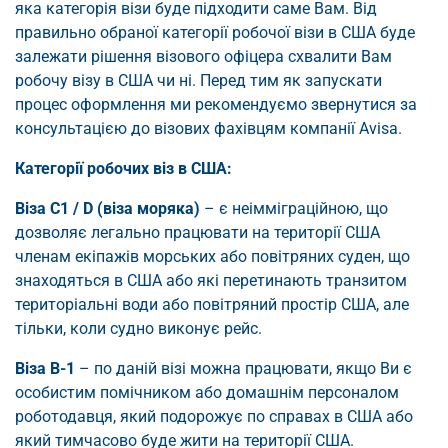
яка категорія візи буде підходити саме Вам. Від
правильно обраної категорії робочої візи в США буде
залежати рішення візового офіцера схвалити Вам
робочу візу в США чи ні. Перед тим як запускати
процес оформлення ми рекомендуємо звернутися за
консультацією до візових фахівцям компанії Avisa.
Категорії робочих віз в США:
Віза C1 / D (віза моряка)
– є неімміграційною, що
дозволяє легально працювати на території США
членам екіпажів морських або повітряних суден, що
знаходяться в США або які перетинають транзитом
територіальні води або повітряний простір США, але
тільки, коли судно виконує рейс.
Віза B-1
– по даній візі можна працювати, якщо Ви є
особистим помічником або домашнім персоналом
роботодавця, який подорожує по справах в США або
який тимчасово буде жити на території США.