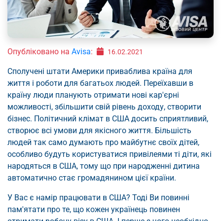
Опубліковано на
Avisa
:
16.02.2021
Сполучені штати Америки приваблива країна для
життя і роботи для багатьох людей. Переїхавши в
країну люди планують отримати нові кар'єрні
можливості, збільшити свій рівень доходу, створити
бізнес. Політичний клімат в США досить сприятливий,
створює всі умови для якісного життя. Більшість
людей так само думають про майбутнє своїх дітей,
особливо будуть користуватися привілеями ті діти, які
народяться в США, тому що при народженні дитина
автоматично стає громадянином цієї країни.
У Вас є намір працювати в США? Тоді Ви повинні
пам'ятати про те, що кожен українець повинен