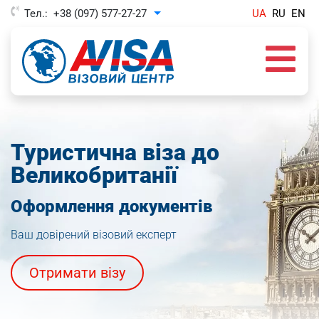
Тел.:
+38 (097) 577-27-27
UA
RU
EN
Toggle Dropdown
Туристична віза до
Великобританії
Оформлення документів
Ваш довірений візовий експерт
Отримати візу