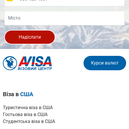
Надіслати
Курси валют
Віза в
США
Туристична віза в США
Гостьова віза в США
Cтудентська віза в США