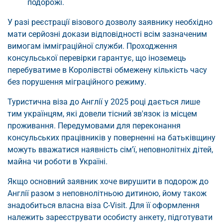
подорожі.
У разі реєстрації візового дозволу заявнику необхідно
мати серйозні докази відповідності всім зазначеним
вимогам імміграційної служби. Проходження
консульської перевірки гарантує, що іноземець
перебуватиме в Королівстві обмежену кількість часу
без порушення міграційного режиму.
Туристична віза до Англії у 2025 році дається лише
тим українцям, які довели тісний зв'язок із місцем
проживання. Передумовами для переконання
консульських працівників у поверненні на батьківщину
можуть вважатися наявність сім'ї, неповнолітніх дітей,
майна чи роботи в Україні.
Якщо основний заявник хоче вирушити в подорож до
Англії разом з неповнолітньою дитиною, йому також
знадобиться власна віза C-Visit. Для її оформлення
належить зареєструвати особисту анкету, підготувати