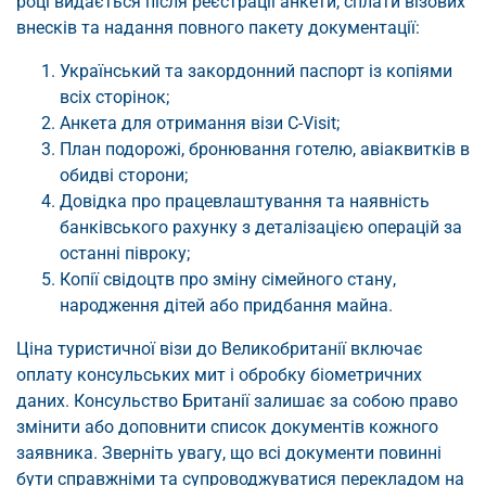
році видається після реєстрації анкети, сплати візових
внесків та надання повного пакету документації:
Український та закордонний паспорт із копіями
всіх сторінок;
Анкета для отримання візи C-Visit;
План подорожі, бронювання готелю, авіаквитків в
обидві сторони;
Довідка про працевлаштування та наявність
банківського рахунку з деталізацією операцій за
останні півроку;
Копії свідоцтв про зміну сімейного стану,
народження дітей або придбання майна.
Ціна туристичної візи до Великобританії включає
оплату консульських мит і обробку біометричних
даних. Консульство Британії залишає за собою право
змінити або доповнити список документів кожного
заявника. Зверніть увагу, що всі документи повинні
бути справжніми та супроводжуватися перекладом на