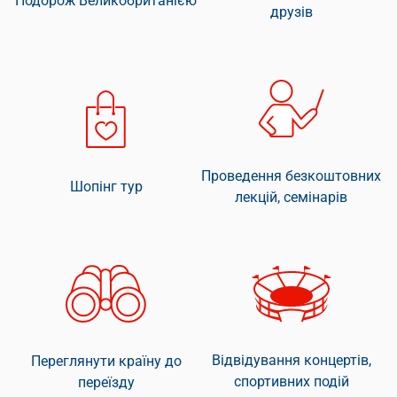
Подорож Великобританією
друзів
Проведення безкоштовних
Шопінг тур
лекцій, семінарів
Відвідування концертів,
Переглянути країну до
спортивних подій
переїзду