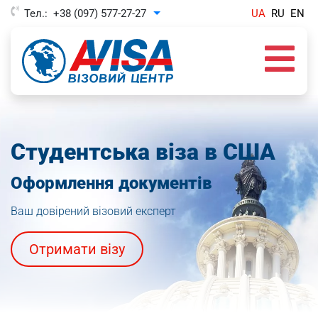
Тел.:
+38 (097) 577-27-27
UA
RU
EN
Toggle Dropdown
Cтудентська віза в США
Оформлення документів
Ваш довірений візовий експерт
Отримати візу