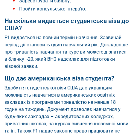
Зареєструвати заявку;
Пройти консульське інтерв'ю.
На скільки видається студентська віза до
США?
F1 видається на повний термін навчання. Зазвичай
період дії становить один навчальний рік. Докладніше
про тривалість навчання та курс ви можете дізнатися
в бланку I-20, який ВНЗ надсилає для підготовки
візової заявки.
Що дає американська віза студента?
Здобуття студентської візи США дає українцям
можливість навчатися в американських освітніх
закладах із програмами тривалістю не менше 18
годин на тиждень. Документ дозволяє навчатися у
будь-яких закладах – акредитованих коледжах,
приватних школах, на курсах вивчення іноземної мови
та ін. Також F1 надає законне право працювати не