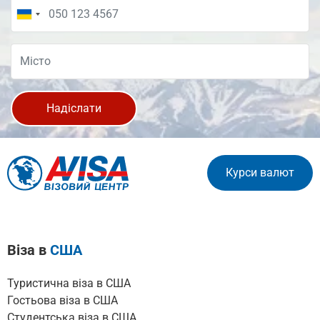
Надіслати
Курси валют
Віза в
США
Туристична віза в США
Гостьова віза в США
Cтудентська віза в США