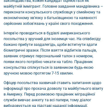
законодавства, кожен кандидат оцінюється як
майбутній іммігрант. Головне завдання мандрівника –
переконати консульського службовця у сімейному та
економічному зв'язку з батьківщиною та наявності
серйозних зобов'язань у країні свого походження.
Інтерв'ю проводиться в будівлі американського
посольства у зручний для іноземця час. На співбесіду
бажано прибути заздалегідь, щоби встигнути здати
біометричні зразки. Після взяття відбитків пальців,
заявник отримує персональний талон з номером,
появи якого потрібно чекати на табло. Працівник
консульства спілкується із заявником будь-якою
зручною мовою протягом 7-15 хвилин.
Офіцер посольства зазвичай ставить запитання щодо
інформації про прохача дозволу та майбутнього візиту
в Америку. Перед розмовою працівник міграційної
служби вивчає анкету та всі папери, тому діалог
вибудовується на підставі наданої інформації.