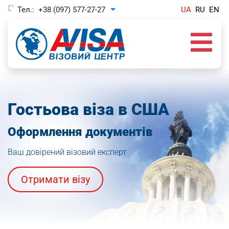
Тел.:
+38 (097) 577-27-27
UA
RU
EN
Toggle Dropdown
Гостьова віза в США
Оформлення документів
Ваш довірений візовий експерт
Отримати візу