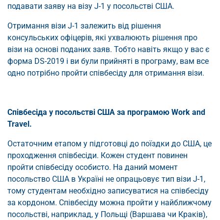
подавати заяву на візу J-1 у посольстві США.
Отримання візи J-1 залежить від рішення
консульських офіцерів, які ухвалюють рішення про
візи на основі поданих заяв. Тобто навіть якщо у вас є
форма DS-2019 і ви були прийняті в програму, вам все
одно потрібно пройти співбесіду для отримання візи.
Співбесіда у посольстві США за програмою Work and
Travel.
Остаточним етапом у підготовці до поїздки до США, це
проходження співбесіди. Кожен студент повинен
пройти співбесіду особисто. На даний момент
посольство США в Україні не опрацьовує тип візи J-1,
тому студентам необхідно записуватися на співбесіду
за кордоном. Співбесіду можна пройти у найближчому
посольстві, наприклад, у Польщі (Варшава чи Краків),