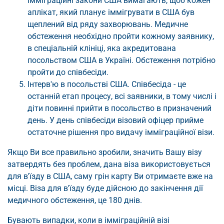
Імміграційні закони США вимагають, щоб кожен
аплікат, який планує іммігрувати в США був
щеплений від ряду захворювань. Медичне
обстеження необхідно пройти кожному заявнику,
в спеціальній клініці, яка акредитована
посольством США в Україні. Обстеження потрібно
пройти до співбесіди.
Інтерв'ю в посольстві США. Співбесіда - це
останній етап процесу, всі заявники, в тому числі і
діти повинні прийти в посольство в призначений
день. У день співбесіди візовий офіцер прийме
остаточне рішення про видачу імміграційної візи.
Якщо Ви все правильно зробили, значить Вашу візу
затвердять без проблем, дана віза використовується
для в'їзду в США, саму грін карту Ви отримаєте вже на
місці. Віза для в'їзду буде дійсною до закінчення дії
медичного обстеження, це 180 днів.
Бувають випадки, коли в імміграційній візі