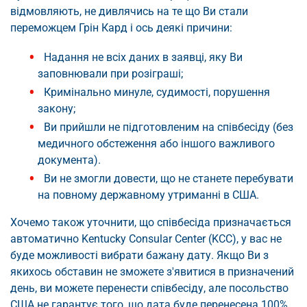
відмовляють, не дивлячись на те що Ви стали
переможцем Грін Кард і ось деякі причини:
Надання не всіх даних в заявці, яку Ви
заповнювали при розіграші;
Кримінально минуле, судимості, порушення
закону;
Ви прийшли не підготовленим на співбесіду (без
медичного обстеження або іншого важливого
документа).
Ви не змогли довести, що не станете перебувати
на повному державному утриманні в США.
Хочемо також уточнити, що співбесіда призначається
автоматично Kentucky Consular Center (KCC), у вас не
буде можливості вибрати бажану дату. Якщо Ви з
якихось обставин не зможете з'явитися в призначений
день, ви можете перенести співбесіду, але посольство
США не гарантує того, що дата буде перенесена 100%,