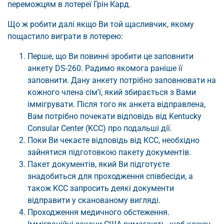
переможцям в лотереї Грін Кард.
Що ж робити далі якщо Ви той щасливчик, якому
пощастило виграти в лотерею:
Перше, що Ви повинні зробити це заповнити
анкету DS-260. Радимо якомога раніше її
заповнити. Дану анкету потрібно заповнювати на
кожного члена сім'ї, який збирається з Вами
іммігрувати. Після того як анкета відправлена,
Вам потрібно почекати відповідь від Kentucky
Consular Center (KCC) про подальші дії.
Поки Ви чекаєте відповідь від КСС, необхідно
зайнятися підготовкою пакету документів.
Пакет документів, який Ви підготуєте
знадобиться для проходження співбесіди, а
також KCC запросить деякі документи
відправити у сканованому вигляді.
Проходження медичного обстеження.