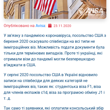
Опубліковано на
Avisa
:
23.11.2020
У зв'язку з пандемією коронавіруса, посольство США з
березня 2020 скасувало співбесіди на всі типи не
імміграційних віз. Можливість подати документи була
тільки для термінових випадків. Проте ті українці, які
отримали візи до пандемії могли безперешкодно
в'їжджати в США.
У серпні 2020 посольство США в Україні відновило
записи на співбесіди для деяких категорій не
імміграційних віз, таких як: студентська віза F1, віза
для членів екіпажів c1d, віза за програмою обміну J1 і
т. д.
Так само ті заявники, які оплатили консульський збір