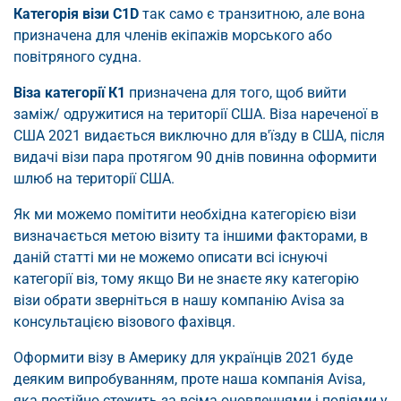
Категорія візи C1D
так само є транзитною, але вона
призначена для членів екіпажів морського або
повітряного судна.
Віза категорії К1
призначена для того, щоб вийти
заміж/ одружитися на території США. Віза нареченої в
США 2021 видається виключно для в'їзду в США, після
видачі візи пара протягом 90 днів повинна оформити
шлюб на території США.
Як ми можемо помітити необхідна категорією візи
визначається метою візиту та іншими факторами, в
даній статті ми не можемо описати всі існуючі
категорії віз, тому якщо Ви не знаєте яку категорію
візи обрати зверніться в нашу компанію Avisa за
консультацією візового фахівця.
Оформити візу в Америку для українців 2021 буде
деяким випробуванням, проте наша компанія Avisa,
яка постійно стежить за всіма оновленнями і подіями у