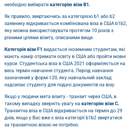
необхідно вибирати
категорію візи B1.
Як правило, звертаючись за категорією b1 або b2
заявнику відкривається комбінована віза в США b1b2,
яку можна використовувати протягом 10 років з
різними цілями візиту, описаними вище.
Категорія візи F1
видається іноземним студентам, які
мають намір отримати освіту в США або пройти мовні
курси. Студентська віза в США 2021 оформляється на
весь термін навчання студента. Період навчання
зазначений у формі I-20, яку навчальний заклад
надсилає студенту для подачі документів на візу.
Якщо у людини мета візиту - транзит через США, в
такому випадку зверніть увагу на
категорію візи С.
Транзитна віза в США відкривається на термін до 29
днів, якщо у Вас вже є віза категорії b1b2 звертатися
за транзитною візою не потрібно.