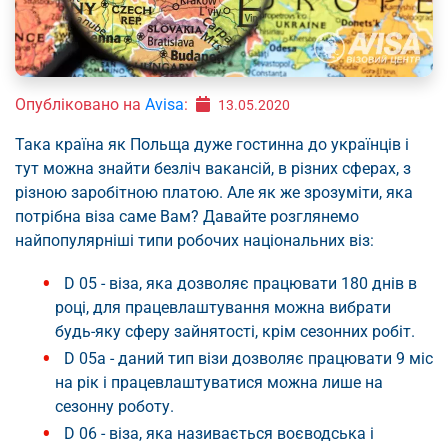
Опубліковано на
Avisa
:
13.05.2020
Така країна як Польща дуже гостинна до українців і
тут можна знайти безліч вакансій, в різних сферах, з
різною заробітною платою. Але як же зрозуміти, яка
потрібна віза саме Вам? Давайте розглянемо
найпопулярніші типи робочих національних віз:
D 05 - віза, яка дозволяє працювати 180 днів в
році, для працевлаштування можна вибрати
будь-яку сферу зайнятості, крім сезонних робіт.
D 05а - даний тип візи дозволяє працювати 9 міс
на рік і працевлаштуватися можна лише на
сезонну роботу.
D 06 - віза, яка називається воєводська і