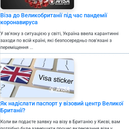
Віза до Великобританії під час пандемії
коронавируса
У зв'язку з ситуацією у світі, Україна ввела карантинні
заходи по всій країні, які безпосередньо пов'язані з
переміщення ...
Як надіслати паспорт у візовий центр Великої
Британії?
Коли ви подаєте заявку на візу в Британію у Києві, вам
потрібно буде завершити процес вклеювання візи у