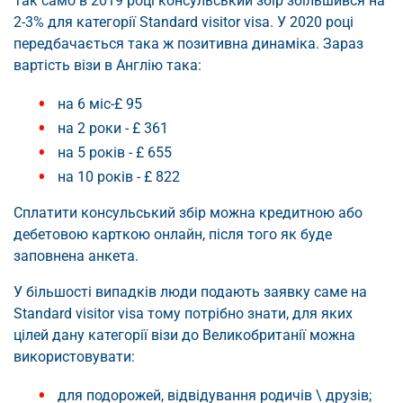
Так само в 2019 році консульський збір збільшився на
2-3% для категорії Standard visitor visa. У 2020 році
передбачається така ж позитивна динаміка. Зараз
вартість візи в Англію така:
на 6 міс-£ 95
на 2 роки - £ 361
на 5 років - £ 655
на 10 років - £ 822
Сплатити консульський збір можна кредитною або
дебетовою карткою онлайн, після того як буде
заповнена анкета.
У більшості випадків люди подають заявку саме на
Standard visitor visa тому потрібно знати, для яких
цілей дану категорії візи до Великобританії можна
використовувати:
для подорожей, відвідування родичів \ друзів;