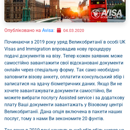
Опубліковано на
Avisa
:
04.03.2020
Починаючи з 2019 року уряд Великобританії в особі UK
Visas and Immigration впровадив нову процедуру
подачі документів на візу. Тепер кожен заявник може
самостійно завантажити свої відскановані документи
онлайн через спеціальну форму. Так само необхідно
заповнити візову анкету, оплатити консульський збір і
записатися на здачу біометричних даних. Якщо Ви не
хочете завантажувати документи самостійно, Ви
можете вибрати послугу Assisted service і за додаткову
плату Ваші документи завантажать у Візовому центрі
Великобританії. Дана опція включена в пакети наших
послуг, тому з нами Ви зекономите 20 фунтів.