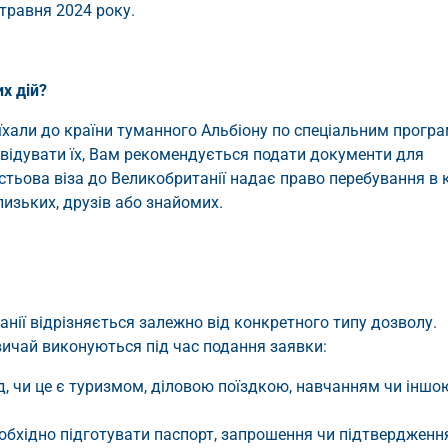
 травня 2024 року.
х дій?
еїхали до країни туманного Альбіону по спеціальним програ
двідувати їх, Вам рекомендується подати документи для
Гостьова віза до Великобританії надає право перебування в к
лизьких, друзів або знайомих.
нії відрізняється залежно від конкретного типу дозволу.
вичай виконуються під час подання заявки:
д, чи це є туризмом, діловою поїздкою, навчанням чи іншо
обхідно підготувати паспорт, запрошення чи підтвердженн