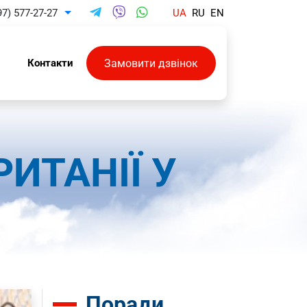
97) 577-27-27
UA
RU
EN
Toggle Dropdown
Замовити дзвінок
и
Контакти
РИТАНІЇ У
Поради