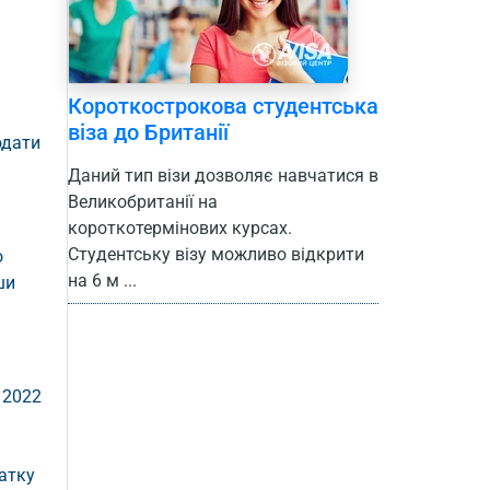
Короткострокова студентська
віза до Британії
одати
Даний тип візи дозволяє навчатися в
Великобританії на
короткотермінових курсах.
Студентську візу можливо відкрити
о
на 6 м ...
ши
 2022
чатку