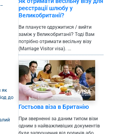
Як отримати весільну візу для
 –
реєстрації шлюбу у
Великобританії?
Ви плануєте одружитися / вийти
заміж у Великобританії? Тоді Вам
потрібно отримати весільну візу
(Marriage Visitor visa). ...
и як
ріод до
Гостьова віза в Британію
При зверненні за даним типом візи
валий
одним з найважливіших документів
буде запрошення від родичів або