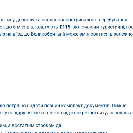
ід типу дозволу та запланованої тривалості перебування.
рок до 6 місяців, коштують
£115
, включаючи туристичні, гос
 віз на в'їзд до Великобританії може змінюватися в залежно
нію потрібно надати певний комплект документів. Нижче
жуть відрізнятися залежно від конкретної ситуації клієнта
м, з достатнім строком дії.