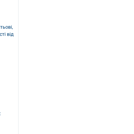
тьові,
сті від
: