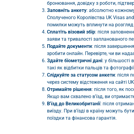
бронювання, довідку з роботи, підтв
Заповніть анкету
: абсолютно кожному
Сполученого Королівства UK Visas and 
помилки можуть вплинути на розгляд 
Сплатіть візовий збір
: після заповнен
заяви та тривалості запланованого п
Подайте документи
: після завершенн
зробити онлайн. Перевірте, чи ви над
Здайте біометричні дані
: у більшості
такі як відбитки пальців та фотографії
Слідкуйте за статусом анкети
: після 
через систему відстеження на сайті UK
Отримайте рішення
: після того, як 
Якщо вам схвалено в'їзд, ви отримаєте 
В'їзд до Великобританії
: після отрима
виїзду. При в'їзді в країну можуть бу
поїздки та фінансова гарантія.