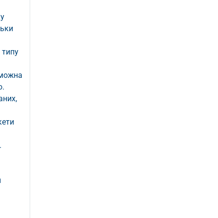
ду
льки
 типу
 можна
ю.
аних,
кети
.
и