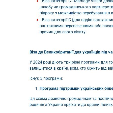
Віза категорії C - Marriage Visitor 
шлюбу чи громадянського партнерства
півроку з можливістю перебування в кр
Віза категорії C (для водіїв вантаж
вантажними перевезеннями або пасаж
причин для свого візиту.
Віза до Великобританії для українців під ча
У 2024 році діють три різні програми для 
залишитися в країні, всім, хто біжить від ві
Існує 3 програми:
Програма підтримки українських біже
Ця схема дозволяє громадянам та постійн
родичів з України приїхати до країни. Бл