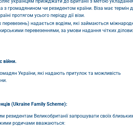
дозволяє українцям приїжджати до Британії з метою укладанн
 з громадянином чи резидентом країни. Віза має термін ді
аїні протягом усього періоду дії візи.
них перевезень) надається водіям, які займаються міжнаро
ирськими перевезеннями, за умови надання чітких ділови
с війни.
громадян України, які надають притулок та можливість
йни.
нців (Ukraine Family Scheme):
им резидентам Великобританії запрошувати своїх близьки
изькими родичами вважаються: