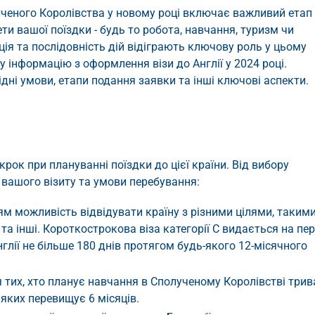
ученого Королівства у новому році включає важливий етап
ти вашої поїздки - будь то робота, навчання, туризм чи
ія та послідовність дій відіграють ключову роль у цьому
у інформацію з оформлення візи до Англії у 2024 році.
хідні умови, етапи подання заявки та інші ключові аспекти.
рок при плануванні поїздки до цієї країни. Від вибору
а вашого візиту та умови перебування:
нцям можливість відвідувати країну з різними цілями, таким
ти та інші. Короткострокова віза категорії C видається на пе
глії не більше 180 днів протягом будь-якого 12-місячного
ля тих, хто планує навчання в Сполученому Королівстві три
яких перевищує 6 місяців.