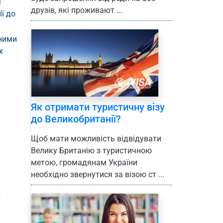
я
друзів, які проживают ...
ї до
дними
х
Як отримати туристичну візу
до Великобританії?
Щоб мати можливість відвідувати
Велику Британію з туристичною
метою, громадянам України
необхідно звернутися за візою ст ...
х