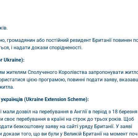
ків.
ою, громадянин або постійний резидент Британії повинен п
ься, і надати докази спорідненості.
 Ukraine):
им жителям Сполученого Королівства запропонувати житл
користатися цією програмою, повинні подати заяву, вказав
житла.
країнців (Ukraine Extension Scheme):
мали дозвіл на перебування в Англії в період з 18 березня
и своє перебування в країні на строк до трьох років. Щоб
дати безкоштовну заяву на сайті уряду Британії. У заяві
и докази того, що ви були у Великій Британії на момент по