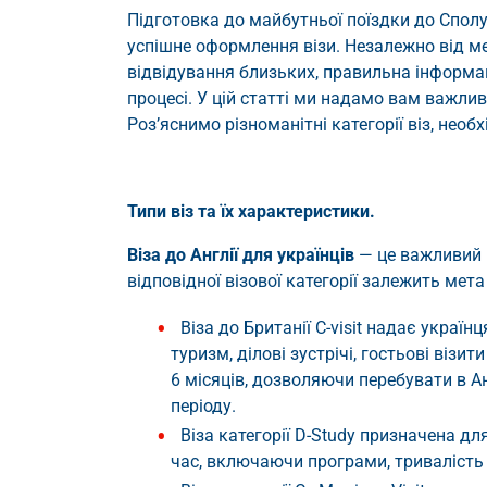
Підготовка до майбутньої поїздки до Спол
успішне оформлення візи. Незалежно від ме
відвідування близьких, правильна інформац
процесі. У цій статті ми надамо вам важлив
Роз’яснимо різноманітні категорії віз, необ
Типи віз та їх характеристики.
Віза до Англії для українців
— це важливий к
відповідної візової категорії залежить мет
Віза до Британії C-visit надає украї
туризм, ділові зустрічі, гостьові візи
6 місяців, дозволяючи перебувати в Ан
періоду.
Віза категорії D-Study призначена д
час, включаючи програми, тривалість 