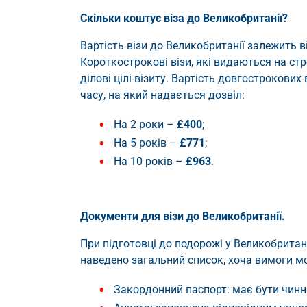
Скільки коштує віза до Великобританії?
Вартість візи до Великобританії залежить в
Короткострокові візи, які видаються на ст
ділові цілі візиту. Вартість довгострокових
часу, на який надається дозвіл:
На 2 роки –
£400
;
На 5 років –
£771
;
На 10 років –
£963
.
Документи для візи до Великобританії.
При підготовці до подорожі у Великобрита
наведено загальний список, хоча вимоги мо
Закордонний паспорт: має бути чинни