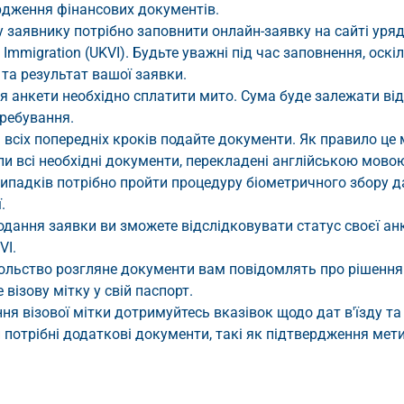
ердження фінансових документів.
 заявнику потрібно заповнити онлайн-заявку на сайті уря
Immigration (UKVI). Будьте уважні під час заповнення, оскі
та результат вашої заявки.
ня анкети необхідно сплатити мито. Сума буде залежати від
еребування.
я всіх попередніх кроків подайте документи. Як правило це
али всі необхідні документи, перекладені англійською мово
 випадків потрібно пройти процедуру біометричного збору д
.
подання заявки ви зможете відслідковувати статус своєї ан
VI.
посольство розгляне документи вам повідомлять про рішення
візову мітку у свій паспорт.
ння візової мітки дотримуйтесь вказівок щодо дат в'їзду та
ти потрібні додаткові документи, такі як підтвердження мет