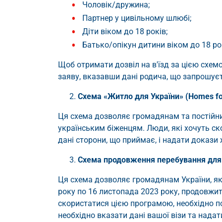
Чоловік/дружина;
Партнер у цивільному шлюбі;
Діти віком до 18 років;
Батько/опікун дитини віком до 18 ро
Щоб отримати дозвіл на в'їзд за цією схем
заяву, вказавши дані родича, що запрошуєт
Схема «Житло для України» (Homes for
Ця схема дозволяє громадянам та постійн
українським біженцям. Люди, які хочуть с
дані сторони, що приймає, і надати докази 
Схема продовження перебування для у
Ця схема дозволяє громадянам України, які 
року по 16 листопада 2023 року, продовжит
скористатися цією програмою, необхідно по
необхідно вказати дані вашої візи та надат