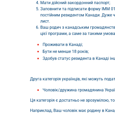
Мати дійсний закордонний паспорт;
Заповнити та підписати форму IMM 019
постійним резидентом Канади. Дуже 
лист.
Ваш родич з канадським громадянство
цієї програми, а саме за такими умов
Проживати в Канаді;
Бути не менше 18 років;
Здобув статус резидента в Канаді і
Друга категорія українців, які можуть пода
Чоловік/дружина громадянина Україн
Ця категорія є достатньо не зрозумілою, 
Наприклад, Ваш чоловік має родину в Канаді