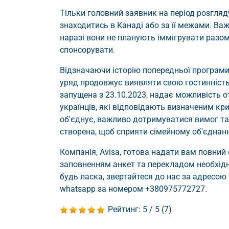
Тільки головний заявник на період розгляд
знаходитись в Канаді або за її межами. Важ
наразі вони не планують іммігрувати разом
спонсорувати.
Відзначаючи історію попередньої програми 
уряд продовжує виявляти свою гостинність
запущена з 23.10.2023, надає можливість о
українців, які відповідають визначеним кри
об'єднує, важливо дотримуватися вимог т
створена, щоб сприяти сімейному об'єднан
Компанія, Avisa, готова надати вам повний
заповненням анкет та перекладом необхідни
будь ласка, звертайтеся до нас за адресою
whatsapp за номером +380975772727.
Рейтинг:
5
/ 5 (
7
)