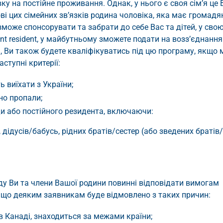
у на постійне проживання. Однак, у нього є своя сім’я це В
нові цих сімейних зв’язків родина чоловіка, яка має громад
зможе спонсорувати та забрати до себе Вас та дітей, у сво
t resident, у майбутньому зможете подати на возз’єднання
, Ви також будете кваліфікуватись під цю програму, якщо 
ступні критерії:
 виїхати з України;
но пропали;
и або постійного резидента, включаючи:
, дідусів/бабусь, рідних братів/сестер (або зведених братів/
ду Ви та члени Вашої родини повинні відповідати вимогам
, що деяким заявникам буде відмовлено з таких причин:
в Канаді, знаходиться за межами країни;