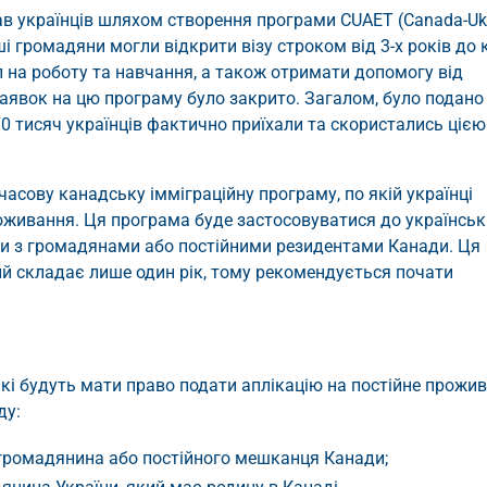
ав українців шляхом створення програми CUAET (Сanada-Uk
наші громадяни могли відкрити візу строком від 3-х років до 
л на роботу та навчання, а також отримати допомогу від
аявок на цю програму було закрито. Загалом, було подано
0 тисяч українців фактично приїхали та скористались цією
асову канадську імміграційну програму, по якій українці
оживання. Ця програма буде застосовуватися до українськ
зки з громадянами або постійними резидентами Канади. Ця
ий складає лише один рік, тому рекомендується почати
, які будуть мати право подати аплікацію на постійне прожи
ду:
о громадянина або постійного мешканця Канади;