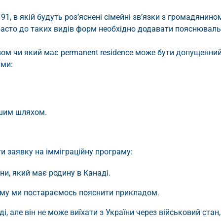
1, в якій будуть роз’яснені сімейні зв’язки з громадянино
часто до таких видів форм необхідно додавати пояснювал
м чи який має permanent residenсe може бути допущенни
ами:
ншим шляхом.
ти заявку на імміграційну програму:
и, який має родину в Канаді.
тому ми постараємось пояснити прикладом.
, але він не може виїхати з України через військовий стан