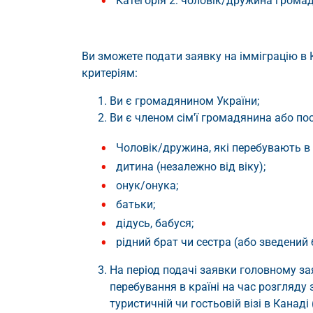
Категорія 2: чоловік/дружина громад
Ви зможете подати заявку на імміграцію в 
критеріям:
Ви є громадянином України;
Ви є членом сім'ї громадянина або по
Чоловік/дружина, які перебувають в
дитина (незалежно від віку);
онук/онука;
батьки;
дідусь, бабуся;
рідний брат чи сестра (або зведений 
На період подачі заявки головному за
перебування в країні на час розгляду
туристичній чи гостьовій візі в Канаді