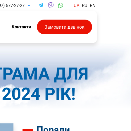
97) 577-27-27
UA
RU
EN
Toggle Dropdown
Замовити дзвінок
и
Контакти
ГРАМА ДЛЯ
2024 РІК!
Поради