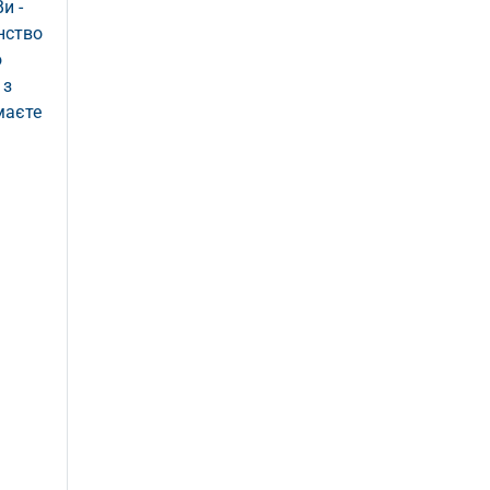
и -
янство
ю
 з
маєте