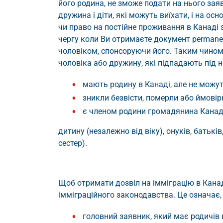
його родина, не зможе подати на нього заявк
дружина і діти, які можуть виїхати, і на ос
чи право на постійне проживання в Канаді 
чергу коли Ви отримаєте документ permanen
чоловіком, спонсоруючи його. Таким чином
чоловіка або дружину, які підпадають під на
мають родину в Канаді, але не можуть
зникли безвісти, померли або ймовір
є членом родини громадянина Канад
дитину (незалежно від віку), онуків, батьків
сестер).
Щоб отримати дозвіл на імміграцію в Кана
імміграційного законодавства. Це означає
головний заявник, який має родичів 