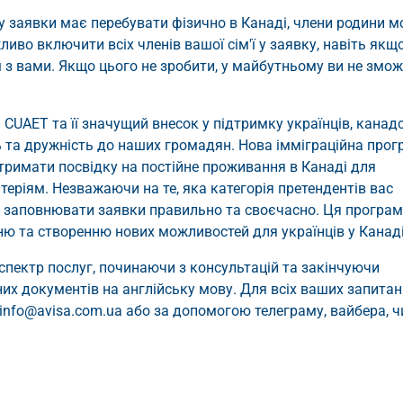
у заявки має перебувати фізично в Канаді, члени родини 
ливо включити всіх членів вашої сім'ї у заявку, навіть якщ
 з вами. Якщо цього не зробити, у майбутньому ви не зможе
CUAET та її значущий внесок у підтримку українців, канад
 та дружність до наших громадян. Нова імміграційна прог
тримати посвідку на постійне проживання в Канаді для
теріям. Незважаючи на те, яка категорія претендентів вас
а заповнювати заявки правильно та своєчасно. Ця програ
ню та створенню нових можливостей для українців у Канаді
 спектр послуг, починаючи з консультацій та закінчуючи
х документів на англійську мову. Для всіх ваших запитан
info@avisa.com.ua
або за допомогою телеграму, вайбера, ч