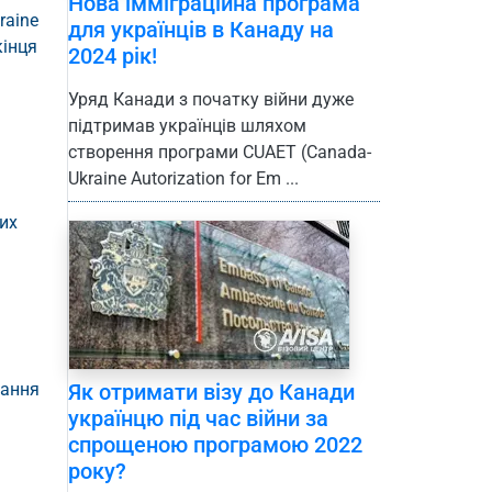
Нова імміграційна програма
raine
для українців в Канаду на
кінця
2024 рік!
Уряд Канади з початку війни дуже
підтримав українців шляхом
створення програми CUAET (Сanada-
Ukraine Autorization for Em ...
их
вання
Як отримати візу до Канади
українцю під час війни за
спрощеною програмою 2022
року?