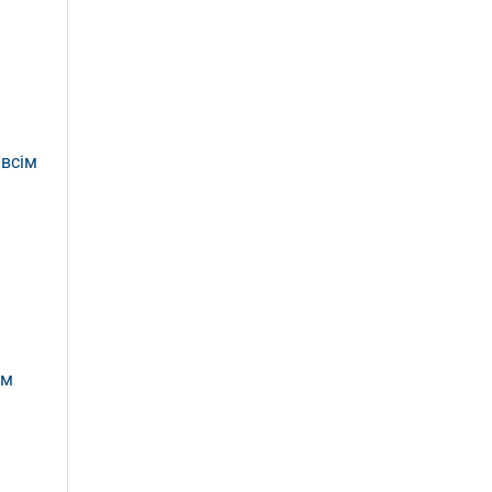
 всім
им