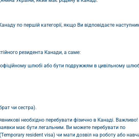
янина України, який має родину в Канаді.
Канаду по першій категорії, якщо Ви відповідаєте наступни
стійного резидента Канади, а саме:
 офіційному шлюбі або бути подружжям в цивільному шлюб
брат чи сестра).
явникові необхідно перебувати фізично в Канаді. Важливо!
 заявки має бути легальним. Ви можете перебувати по
 (Temporary resident visa) чи мати дозвіл на роботу або навч