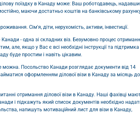
ділову поїздку в Канаду може: Ваш роботодавець, надавши
амостійно, маючи достатньо коштів на банківському рахунк
живання. Сім'я, діти, нерухомість, активи, інвестиції.
о Канади - одна зі складних віз. Безумовно процес отриман
им, але, якщо у Вас є всі необхідні інструкції та підтримка
аду буде простим і навіть цікавим.
не можна. Посольство Канади розглядає документи від 14
айматися оформленням ділової візи в Канаду за місяць до
итанні отримання ділової візи в Канаду. Наші фахівці маю
нади і підкажуть який список документів необхідно надат
льства, напишуть мотиваційний лист для візи в Канаду,