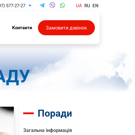
97) 577-27-27
UA
RU
EN
Toggle Dropdown
Замовити дзвінок
и
Контакти
НАДУ
Поради
Загальна інформація