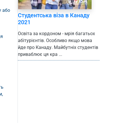
у або
Студентська віза в Канаду
2021
Освіта за кордоном - мрія багатьох
ня
абітурієнтів. Особливо якщо мова
йде про Канаду. Майбутніх студентів
приваблює ця кра ...
ть
и,