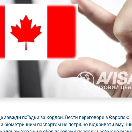
це завжди поїздки за кордон. Вести переговори з Європою
з біометричним паспортом не потрібно відкривати візу. Ін
омадянам України в обов'язковому порядку необхідно відк