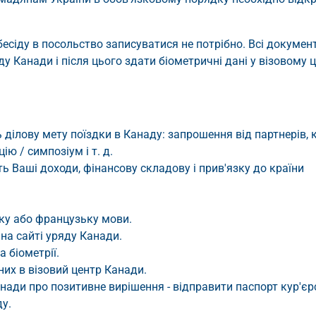
есіду в посольство записуватися не потрібно. Всі документ
у Канади і після цього здати біометричні дані у візовому ц
ділову мету поїздки в Канаду: запрошення від партнерів, 
ю / симпозіум і т. д.
ть Ваші доходи, фінансову складову і прив'язку до країни
ьку або французьку мови.
на сайті уряду Канади.
 біометрії.
их в візовий центр Канади.
нади про позитивне вирішення - відправити паспорт кур'є
у.