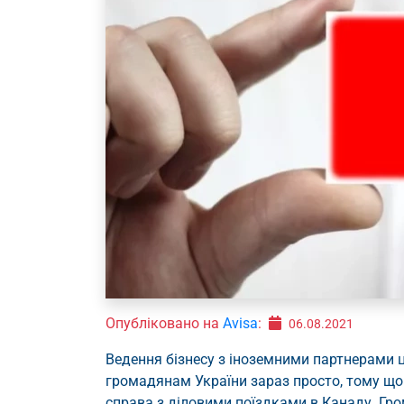
Опубліковано на
Avisa
:
06.08.2021
Ведення бізнесу з іноземними партнерами 
громадянам України зараз просто, тому що 
справа з діловими поїздками в Канаду. Гр