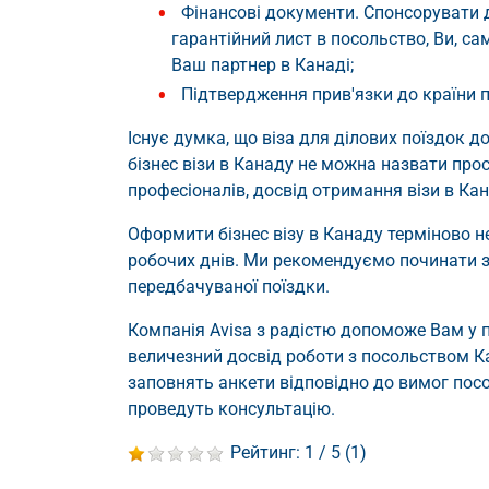
Фінансові документи. Спонсорувати 
гарантійний лист в посольство, Ви, с
Ваш партнер в Канаді;
Підтвердження прив'язки до країни про
Існує думка, що віза для ділових поїздок д
бізнес візи в Канаду не можна назвати прост
професіоналів, досвід отримання візи в Кан
Оформити бізнес візу в Канаду терміново 
робочих днів. Ми рекомендуємо починати з
передбачуваної поїздки.
Компанія Avisa з радістю допоможе Вам у п
величезний досвід роботи з посольством Ка
заповнять анкети відповідно до вимог посо
проведуть консультацію.
Рейтинг:
1
/ 5 (
1
)