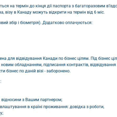
ться на термін до кінця дії паспорта з багаторазовим в'їзд
, візу в Канаду можуть відкрити на термін від 6 міс.
ізовий збір і біометрія). Додатково оплачуються:
ена для відвідування Канади по бізнес цілям. Під бізнес ці
з новим обладнанням, підписання контрактів, відвідування
и бізнес по даній візі - заборонено.
:
і відносини з Вашим партнером;
влаштування в країні проживання: довідка з роботи,
у;