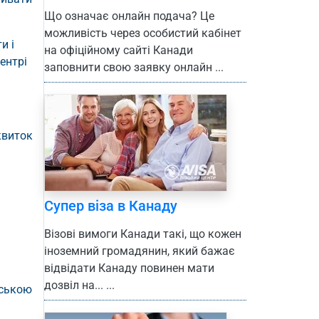
Що означає онлайн подача? Це
можливість через особистий кабінет
и і
на офіційному сайті Канади
ентрі
заповнити свою заявку онлайн ...
квиток
Супер віза в Канаду
Візові вимоги Канади такі, що кожен
іноземний громадянин, який бажає
відвідати Канаду повинен мати
дозвіл на... ...
рською