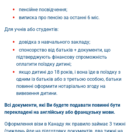
пенсійне посвідчення;
виписка про пенсію за останні 6 міс.
Для учнів або студентів:
довідка з навчального закладу;
спонсорство від батьків + документи, що
підтверджують фінансову спроможність
оплатити поїздку дитині;
якщо дитині до 18 років, і вона їде в поїздку з
одним із батьків або з третьою особою, батьки
повинні оформити нотаріально згоду на
вивезення дитини.
Всі документи, які Ви будете подавати повинні бути
перекладені на англійську або французьку мови.
Оформлення візи в Канаду як правило займає 3 тижні
(тиждень йде на підготовку документів, два тижні на