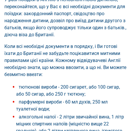
переконайтеся, що у Вас є всі необхідні документи для
поїздки: закордонний паспорт, свідоцтво про
народження дитини, дозвіл про виїзд дитини другого з
батьків, якщо його супроводжує тільки один з батьків.,
діюча віза до Британії.
Коли всі необхідні документи в порядку, і Ви готові
їхати до Британії не забудьте поцікавитися митними
правилами цієї країни. Кожному відвідувачеві Англії
необхідно знати, що можна ввозити, а що ні. Ви можете
безмитно ввезти:
тютюнові вироби - 200 сигарет, або 100 сигар,
або 50 сигар, або 250 г тютюну;
парфумерні вироби - 60 мл духів, 250 мл
туалетної води;
алкогольні напої - 2 літри звичайної вина, 1 літр
міцних спиртних напоїв (міцністю вище 22
градусів), або 2 літри кріпленого вина, ігристого