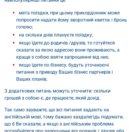
найпопулярніші питання це:
мета поїздки, при цьому прикордонник може
попросити надати йому зворотний квиток і бронь
готелю;
на скільки днів плануєте поїздку;
якщо їдете до родичів /друзів, то готуйтеся
сказати за якою адресою вони проживають, а
краще з собою взяти запрошення від них;
якщо їдете по бізнесу, будуть уточнюючі
питання з приводу Ваших бізнес партнерів і
Ваших планів;
З додаткових питань можуть уточнити: скільки
грошей з собою є, де працюєте, який дохід.
Так само зауважте, що всі питання задають на
англійській мові, тому бажано заздалегідь подумати,
що б Ви сказали, а якщо з англійським проблема
потурбуйтеся про запрошенні від родичів / друзів або