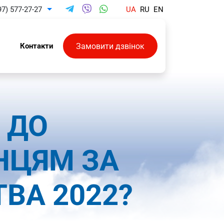
97) 577-27-27
UA
RU
EN
Toggle Dropdown
Замовити дзвінок
и
Контакти
 ДО
НЦЯМ ЗА
ВА 2022?