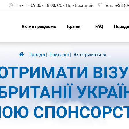
Пн - Пт 09:00 - 18:00, Сб - Нд - Вихідний
Тел.:
+38 (0
Як ми працюємо
Країни
FAQ
Порад
Поради
Британія
Як отримати ві ...
 ОТРИМАТИ ВІЗУ
БРИТАНІЇ УКРАЇ
ОЮ СПОНСОРСТ