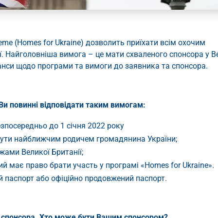
eme (Homes for Ukraine) дозволить приїхати всім охочим
ії. Найголовніша вимога – це мати схваленого спонсора у В
нюанси щодо програми та вимоги до заявника та спонсора.
 Ви повинні відповідати таким вимогам:
езпосередньо до 1 січня 2022 року
бути найближчим родичем громадянина України;
жами Великої Британії;
ий має право брати участь у програмі «Homes for Ukraine».
й паспорт або офіційно продовжений паспорт.
 спонсора. Хто може бути Вашим спонсором?