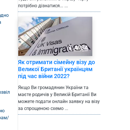
потрібно дізнатися... ...
одно
в
Як отримати сімейну візу до
Великої Британії українцям
під час війни 2022?
Якщо Ви громадянин України та
озвіл
маєте родичів у Великій Британії Ви
можете подати онлайн заявку на візу
за спрощеною схемо ...
ою
рам/