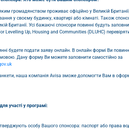
яким громадянством проживає офіційно у Великій Британії
ння у своєму будинку, квартирі або кімнаті. Також спон
икій Британії. Усі бажаючі спонсори повинні будуть заповн
or Levelling Up, Housing and Communities (DLUHC) перевірят
инні будете подати заяву онлайн. В онлайн формі Ви повинн
ю мовою. Дану форму Ви можете заповнити самостійно за
gov.uk
анкети, наша компанія Avisa зможе допомогти Вам в офор
для участі у програмі:
дтверджують особу Вашого спонсора: паспорт або права вод