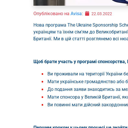
Опубліковано на
Avisa
:
22.03.2022
Нова програма The Ukraine Sponsorship Sch
українцям та їхнім сім'ям до Великобритан
Британії. Ми в цій статті розглянемо всі 
Щоб брати участь у програмі спонсорства,
Ви проживали на території України б
Мати українське громадянство або 
До подання заяви знаходитись за ме
Мати спонсора у Великій Британії, як
Ви повинні мати дійсний закордонни
Першим кроком у цьому процесі це знайти