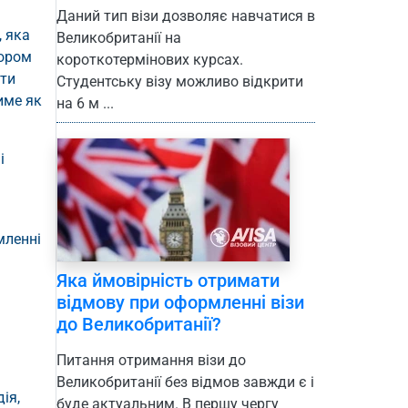
Даний тип візи дозволяє навчатися в
, яка
Великобританії на
сором
короткотермінових курсах.
ити
Студентську візу можливо відкрити
име як
на 6 м ...
і
мленні
Яка ймовірність отримати
відмову при оформленні візи
до Великобританії?
Питання отримання візи до
Великобританії без відмов завжди є і
ія,
буде актуальним. В першу чергу