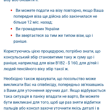
Ви можете подати на візу повторно, якщо Ваша
попередня віза ще дійсна або закінчилася не
більше 12 міс. назад;
Ви громадянин України
Ви звертаєтеся за тим же типом візи, що і
раніше.
Користуючись цією процедурою, потрібно знати, що
консульський збір становитиме таку ж суму що і
раніше, наприклад для візи B1B2 - $ 160, для дітей і
людей пенсійного віку збір такої ж.
Необхідно також врахувати, що посольство може
викликати Вас на співбесіду, попередньо зв'язавшись
з Вами для уточнення зручних дат. Якщо відбувається
така ситуація в паніку впадати не варто, Ви можете
бути викликані для того, щоб ще раз зняти відбитки
пальців або консул захоче уточнити якісь деталі і в