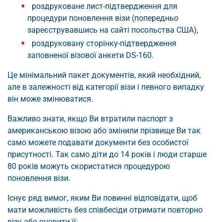
роздруковане лист-підтвердження для
процедури поновлення візи (попередньо
зареєструвавшись на сайті посольства США),
роздруковану сторінку-підтвердження
заповненої візової анкети DS-160.
Це мінімальний пакет документів, який необхідний,
але в залежності від категорії візи і певного випадку
він може змінюватися.
Важливо знати, якщо Ви втратили паспорт з
американською візою або змінили прізвище Ви так
само можете подавати документи без особистої
присутності. Так само діти до 14 років і люди старше
80 років можуть скористатися процедурою
поновлення візи.
Існує ряд вимог, яким Ви повинні відповідати, щоб
мати можливість без співбесіди отримати повторно
візу або оновити її: