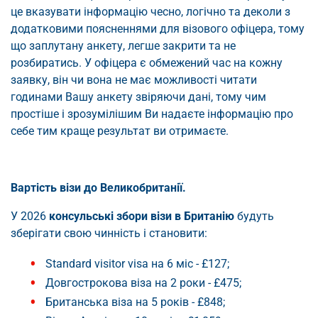
це вказувати інформацію чесно, логічно та деколи з
додатковими поясненнями для візового офіцера, тому
що заплутану анкету, легше закрити та не
розбиратись. У офіцера є обмежений час на кожну
заявку, він чи вона не має можливості читати
годинами Вашу анкету звіряючи дані, тому чим
простіше і зрозумілішим Ви надаєте інформацію про
себе тим краще результат ви отримаєте.
Вартість візи до Великобританії.
У 2026
консульські збори візи в Британію
будуть
зберігати свою чинність і становити:
Standard visitor visa на 6 міс - £127;
Довгострокова віза на 2 роки - £475;
Британська віза на 5 років - £848;