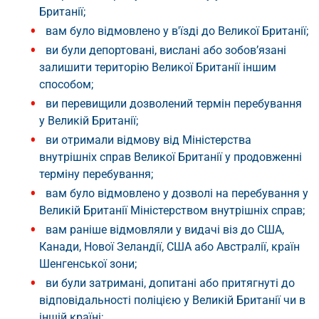
Британії;
вам було відмовлено у в'їзді до Великої Британії;
ви були депортовані, вислані або зобов’язані
залишити територію Великої Британії іншим
способом;
ви перевищили дозволений термін перебування
у Великій Британії;
ви отримали відмову від Міністерства
внутрішніх справ Великої Британії у продовженні
терміну перебування;
вам було відмовлено у дозволі на перебування у
Великій Британії Міністерством внутрішніх справ;
вам раніше відмовляли у видачі віз до США,
Канади, Нової Зеландії, США або Австралії, країн
Шенгенської зони;
ви були затримані, допитані або притягнуті до
відповідальності поліцією у Великій Британії чи в
іншій країні;