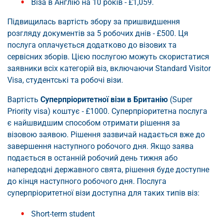
Віза в Англію на 10 років - £1,059.
Підвищилась вартість збору за пришвидшення
розгляду документів за 5 робочих днів - £500. Ця
послуга оплачується додатково до візових та
сервісних зборів. Цією послугою можуть скористатися
заявники всіх категорій віз, включаючи Standard Visitor
Visa, студентські та робочі візи.
Вартість
Суперпріоритетної візи в Британію
(Super
Priority visa) коштує - £1000. Суперпріоритетна послуга
є найшвидшим способом отримати рішення за
візовою заявою. Рішення зазвичай надається вже до
завершення наступного робочого дня. Якщо заява
подається в останній робочий день тижня або
напередодні державного свята, рішення буде доступне
до кінця наступного робочого дня. Послуга
суперпріоритетної візи доступна для таких типів віз:
Short-term student