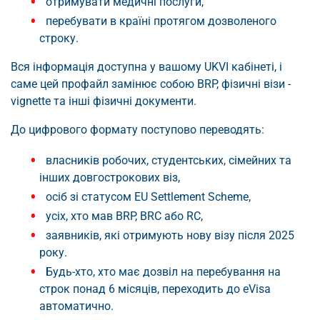
отримувати медичні послуги,
перебувати в країні протягом дозволеного
строку.
Вся інформація доступна у вашому UKVI кабінеті, і
саме цей профайл замінює собою BRP, фізичні візи -
vignette та інші фізичні документи.
До цифрового формату поступово переводять:
власників робочих, студентських, сімейних та
інших довгострокових віз,
осіб зі статусом EU Settlement Scheme,
усіх, хто мав BRP, BRC або RC,
заявників, які отримують нову візу після 2025
року.
Будь-хто, хто має дозвіл на перебування на
строк понад 6 місяців, переходить до eVisa
автоматично.