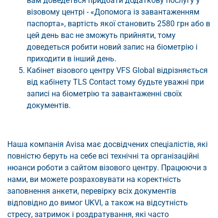
вам доведеться придбати додаткову послугу у
візовому центрі - «Допомога із завантаженням
паспорта», вартість якої становить 2580 грн або в
цей день вас не зможуть прийняти, тому
доведеться робити новий запис на біометрію і
приходити в інший день.
Кабінет візового центру VFS Global відрізняється
від кабінету TLS Contact тому будьте уважні при
записі на біометрію та завантаженні своїх
документів.
Наша компанія Avisa має досвідчених спеціалістів, які
повністю беруть на себе всі технічні та організаційні
нюанси роботи з сайтом візового центру. Працюючи з
нами, ви можете розраховувати на коректність
заповнення анкети, перевірку всіх документів
відповідно до вимог UKVI, а також на відсутність
стресу, затримок і роздратування, які часто