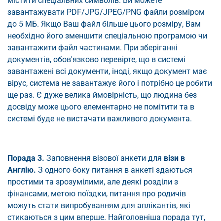
містити спеціальних символів. Ви можете
завантажувати PDF/JPG/JPEG/PNG файли розміром
до 5 МБ. Якщо Ваш файл більше цього розміру, Вам
необхідно його зменшити спеціальною програмою чи
завантажити файл частинами. При зберіганні
документів, обов'язково перевірте, що в системі
завантажені всі документи, іноді, якщо документ має
вірус, система не завантажує його і потрібно це робити
ще раз. Є дуже велика ймовірність, що людина без
досвіду може цього елементарно не помітити та в
системі буде не вистачати важливого документа.
Порада 3.
Заповнення візової анкети для
візи в
Англію.
З одного боку питання в анкеті здаються
простими та зрозумілими, але деякі розділи з
фінансами, метою поїздки, питання про родичів
можуть стати випробуванням для аплікантів, які
стикаються з цим вперше. Найголовніша порада тут,